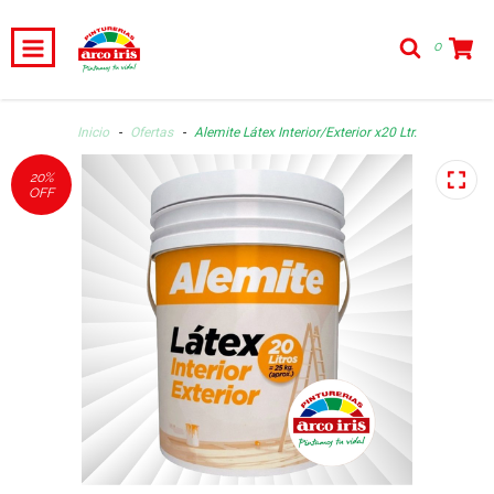
0
Inicio
-
Ofertas
-
Alemite Látex Interior/Exterior x20 Ltr.
20
%
OFF