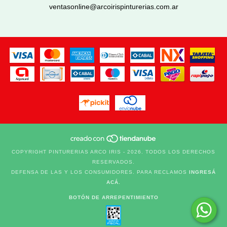
ventasonline@arcoirispinturerias.com.ar
COPYRIGHT PINTURERIAS ARCO IRIS - 2026. TODOS LOS DERECHOS
RESERVADOS.
DEFENSA DE LAS Y LOS CONSUMIDORES. PARA RECLAMOS
INGRESÁ
ACÁ.
BOTÓN DE ARREPENTIMIENTO