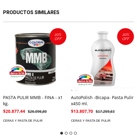
PRODUCTOS SIMILARES
20
%
20
%
OFF
OFF
PASTA PULIR MMB - FINA - x1
AutoPolish -Bicapa- Pasta Pulir
kg.
x450 ml.
$20.877,44
$13.807,70
$26.096,80
$17.259,63
CERAS Y PASTA DE PULIR
CERAS Y PASTA DE PULIR