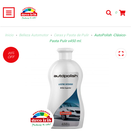
0
Inicio
-
Belleza Automotor
-
Ceras y Pasta de Pulir
-
AutoPolish -Clásico-
Pasta Pulir x450 ml.
20
%
OFF