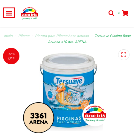
0
Inicio
-
Piletas
-
Pintura para Piletas base acuosa
-
Tersuave Piscina Base
Acuosa x10 ltrs. ARENA
20
%
OFF